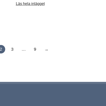
Läs hela inlägget
2
3
…
9
→