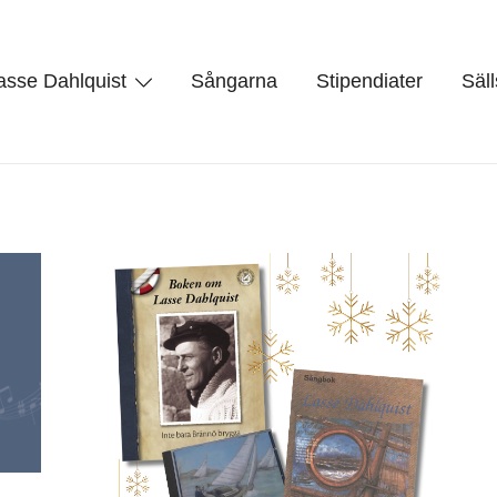
asse Dahlquist
Sångarna
Stipendiater
Säl
st, kåsör och skådespelare