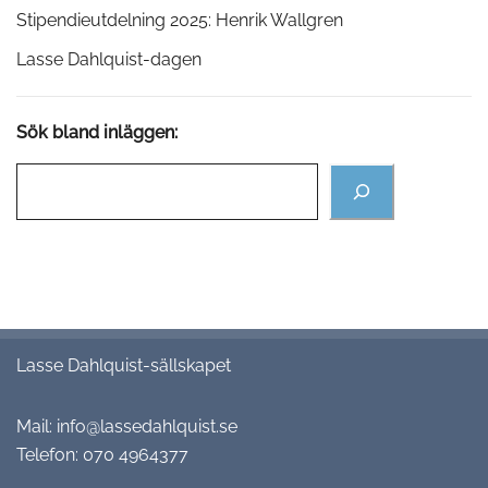
Stipendieutdelning 2025: Henrik Wallgren
Lasse Dahlquist-dagen
Sök bland inläggen:
Lasse Dahlquist-sällskapet
Mail:
info@lassedahlquist.se
Telefon:
070 4964377