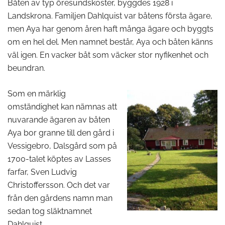
Båten av typ öresundskoster, byggdes 1928 i
Landskrona. Familjen Dahlquist var båtens första ägare,
men Aya har genom åren haft många ägare och byggts
om en hel del. Men namnet består, Aya och båten känns
väl igen. En vacker båt som väcker stor nyfikenhet och
beundran.
Som en märklig
omständighet kan nämnas att
nuvarande ägaren av båten
Aya bor granne till den gård i
Vessigebro, Dalsgård som på
1700-talet köptes av Lasses
farfar, Sven Ludvig
Christoffersson. Och det var
från den gårdens namn man
sedan tog släktnamnet
Dahlquist.