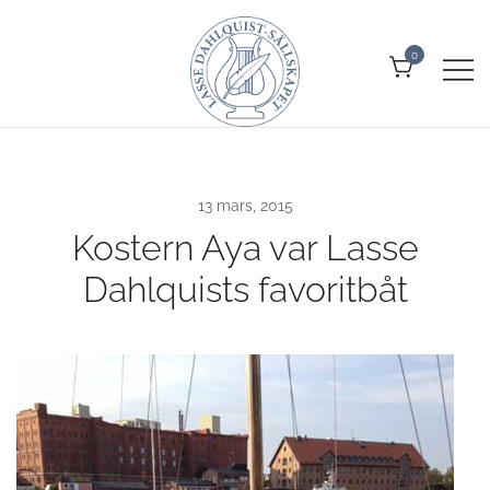
Skip
to
0
content
Allt om Lasse Dahlquist –
Lasse Dahlquist-sällskapet
kompositör, musiker, artist, kåsör
och skådespelare
13 mars, 2015
Kostern Aya var Lasse
Dahlquists favoritbåt