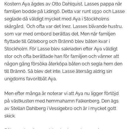
Kostern Aya ägdes av Otto Dahlquist, Lasses pappa när
familjen bodde på Lidingö. Detta var runt 1930 och Lasse
seglade då väldigt mycket med Aya i Stockholms
skärgård. Och ofta var det Inez, Lasses blivande hustru,
som var med ombord berättas det. Men när familjen
flyttade till Göteborg och Brännö blev båten kvar i
Stockholm. För Lasse blev saknaden efter Aya väldigt
stor och ofta berättade han för familjen och vänner att
någon gång försöka återköpa båten och segla hem den
till Brännö. Så blev det inte. Lasse återsåg aldrig sin
ungdoms favoritbåt Aya.
Men efter många år noterar vi att Aya nu ligger förtöjd
på västkusten med hemmahamn Falkenberg. Den ägs
av Stellan Dahlberg i Vessigebro och är i mycket gott
skick.