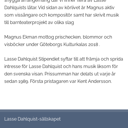
snygga arrangemang där vi finner flera av Lasse
Dahlquists låtar. Vid sidan av körlivet är Magnus aktiv
som vissångare och kompositör samt har skrivit musik
till barnteaterprojekt av olika slag
Magnus Ekman mottog prischecken, blommor och
visböcker under Göteborgs Kulturkalas 2018 .
Lasse Dahlquist Stipendiet syftar till att främja och sprida
intresse för Lasse Dahlquist och hans musik liksom för
den svenska visan. Prissumman har delats ut varje år
sedan 1989. Första pristagaren var Kent Andersson.
Lasse Dahlquist-sällskapet