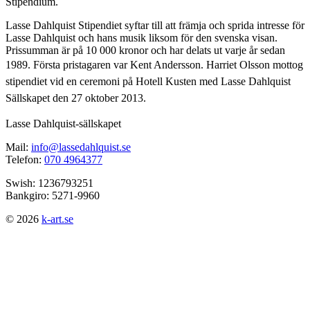
Stipendium.
Lasse Dahlquist Stipendiet syftar till att främja och sprida intresse för
Lasse Dahlquist och hans musik liksom för den svenska visan.
Prissumman är på 10 000 kronor och har delats ut varje år sedan
1989. Första pristagaren var Kent Andersson.
Harriet Olsson mottog
stipendiet vid en ceremoni på Hotell Kusten med Lasse Dahlquist
Sällskapet den 27 oktober 2013.
Lasse Dahlquist-sällskapet
Mail:
info@lassedahlquist.se
Telefon:
070 4964377
Swish: 1236793251
Bankgiro: 5271-9960
© 2026
k-art.se