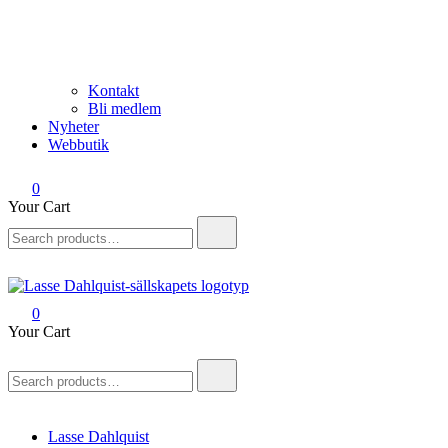
Kontakt
Bli medlem
Nyheter
Webbutik
0
Your Cart
Search
for:
0
Lasse Dahlquist-sällskapet
Allt om Lasse Dahlquist – kompositör, musiker, artist, kåsör och
Your Cart
skådespelare
Search
for:
Lasse Dahlquist