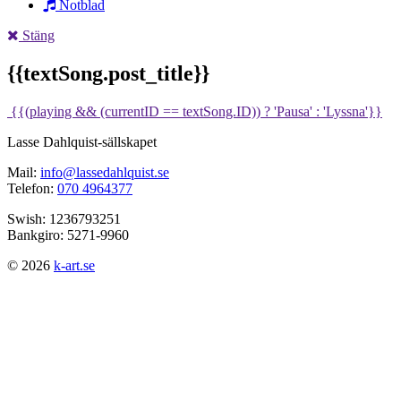
Notblad
Stäng
{{textSong.post_title}}
{{(playing && (currentID == textSong.ID)) ? 'Pausa' : 'Lyssna'}}
Lasse Dahlquist-sällskapet
Mail:
info@lassedahlquist.se
Telefon:
070 4964377
Swish: 1236793251
Bankgiro: 5271-9960
© 2026
k-art.se