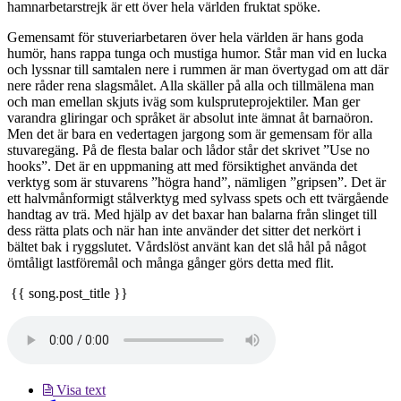
hamnarbetarstrejk är ett över hela världen fruktat spöke.
Gemensamt för stuveriarbetaren över hela världen är hans goda
humör, hans rappa tunga och mustiga humor. Står man vid en lucka
och lyssnar till samtalen nere i rummen är man övertygad om att där
nere råder rena slagsmålet. Alla skäller på alla och tillmälena man
och man emellan skjuts iväg som kulspruteprojektiler. Man ger
varandra gliringar och språket är absolut inte ämnat åt barnaöron.
Men det är bara en vedertagen jargong som är gemensam för alla
stuvaregäng. På de flesta balar och lådor står det skrivet ”Use no
hooks”. Det är en uppmaning att med försiktighet använda det
verktyg som är stuvarens ”högra hand”, nämligen ”gripsen”. Det är
ett halvmånformigt stålverktyg med sylvass spets och ett tvärgående
handtag av trä. Med hjälp av det baxar han balarna från slinget till
dess rätta plats och när han inte använder det sitter det nerkört i
bältet bak i ryggslutet. Vårdslöst använt kan det slå hål på något
ömtåligt lastföremål och många gånger görs detta med flit.
{{ song.post_title }}
Visa text