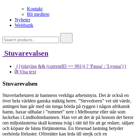
Kontakt
Bli medlem
Nyheter
Webbutik
Search
for:
Stuvarevalsen
{{(playing && (currentID == 991)) ? 'Pausa' : 'Lyssna'}}
Visa text
Stuvarevalsen
Stuveriarbetaren är hamnens verkliga arbetsmyra. Det är också en
över hela världen ganska mäktig herre. ”Stevedoren” vet sitt värde,
antingen han går med sin tunga börda på ryggen i någon afrikansk
hamn, baxar ullbalar i ”rummet” nere i Melbourne eller står som
luckebas i Lindholmshamnen. Han vet att det är på honom det beror
om miljonlasterna skall komma iväg i rätt tid för att ge redare, säljare
och köpare de bästa förtjänsterna. En försenad lastning betyder
oerhörda förluster. Oförrätter kan leda till strejk och en