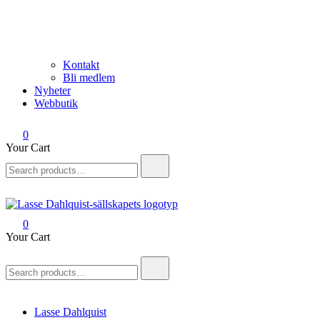
Kontakt
Bli medlem
Nyheter
Webbutik
0
Your Cart
Search
for:
0
Lasse Dahlquist-sällskapet
Allt om Lasse Dahlquist – kompositör, musiker, artist, kåsör och
Your Cart
skådespelare
Search
for:
Lasse Dahlquist