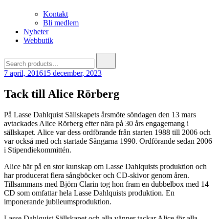
Kontakt
Bli medlem
Nyheter
Webbutik
Search
for:
7 april, 2016
15 december, 2023
Tack till Alice Rörberg
På Lasse Dahlquist Sällskapets årsmöte söndagen den 13 mars
avtackades Alice Rörberg efter nära på 30 års engagemang i
sällskapet. Alice var dess ordförande från starten 1988 till 2006 och
var också med och startade Sångarna 1990. Ordförande sedan 2006
i Stipendiekommittén.
Alice bär på en stor kunskap om Lasse Dahlquists produktion och
har producerat flera sångböcker och CD-skivor
genom åren.
Tillsammans med Björn Clarin tog hon fram en dubbelbox med 14
CD som omfattar hela Lasse Dahlquists produktion. En
imponerande jubileumsproduktion.
Lasse Dahlquist Sällskapet och alla vänner tackar Alice för alla