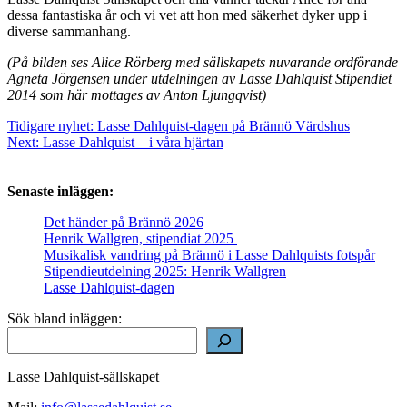
dessa fantastiska år och vi vet att hon med säkerhet dyker upp i
diverse sammanhang.
(På bilden ses Alice Rörberg med sällskapets nuvarande ordförande
Agneta Jörgensen under utdelningen av Lasse Dahlquist Stipendiet
2014 som här mottages av Anton Ljungqvist)
Inläggsnavigering
Tidigare nyhet:
Lasse Dahlquist-dagen på Brännö Värdshus
Next:
Lasse Dahlquist – i våra hjärtan
Senaste inläggen:
Det händer på Brännö 2026
Henrik Wallgren, stipendiat 2025
Musikalisk vandring på Brännö i Lasse Dahlquists fotspår
Stipendieutdelning 2025: Henrik Wallgren
Lasse Dahlquist-dagen
Sök bland inläggen:
Lasse Dahlquist-sällskapet