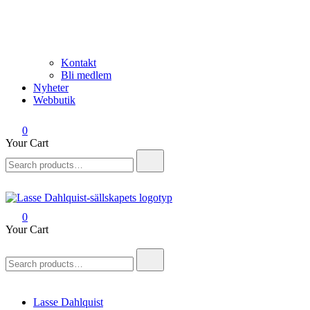
Kontakt
Bli medlem
Nyheter
Webbutik
0
Your Cart
Search
for:
0
Lasse Dahlquist-sällskapet
Allt om Lasse Dahlquist – kompositör, musiker, artist, kåsör och
Your Cart
skådespelare
Search
for:
Lasse Dahlquist