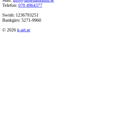
Mail:
info@lassedahlquist.se
Telefon:
070 4964377
Swish: 1236793251
Bankgiro: 5271-9960
© 2026
k-art.se